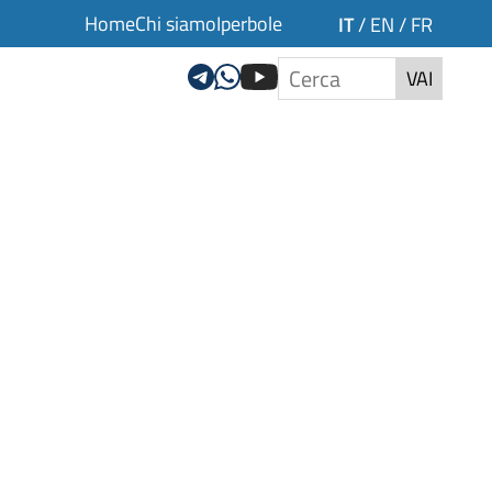
Home
Chi siamo
Iperbole
IT
/
EN
/
FR
VAI