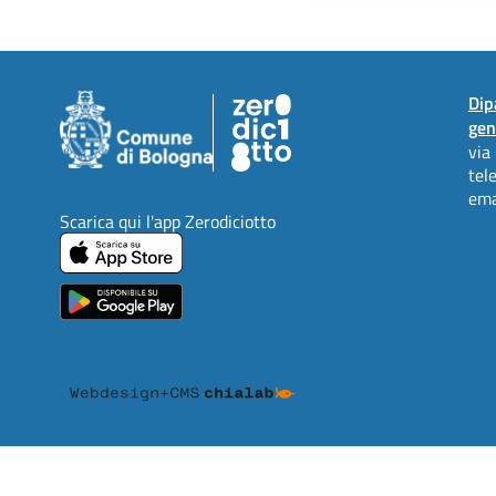
Dip
gen
via
tel
ema
Scarica qui l'app Zerodiciotto